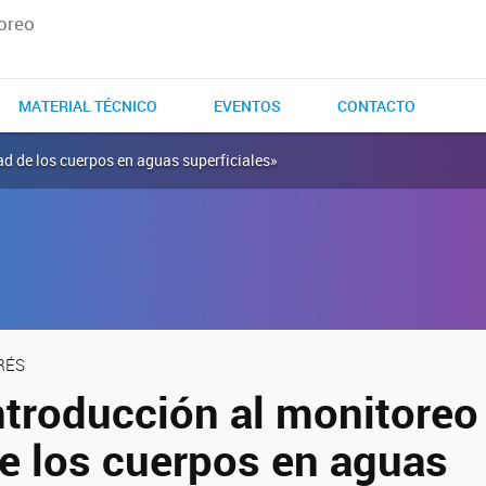
oreo
MATERIAL TÉCNICO
EVENTOS
CONTACTO
ad de los cuerpos en aguas superficiales»
RÉS
ntroducción al monitoreo 
de los cuerpos en aguas