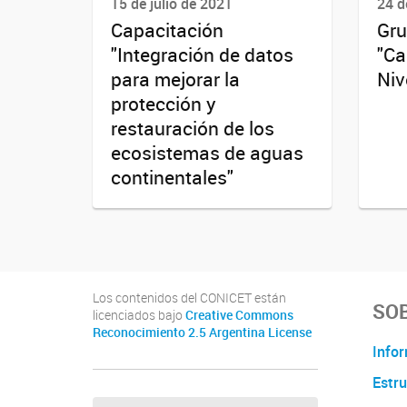
15 de julio de 2021
24 d
Capacitación
Gru
"Integración de datos
"Ca
para mejorar la
Niv
protección y
restauración de los
ecosistemas de aguas
continentales"
Los contenidos del CONICET están
SOB
licenciados bajo
Creative Commons
Reconocimiento 2.5 Argentina License
Infor
Estru