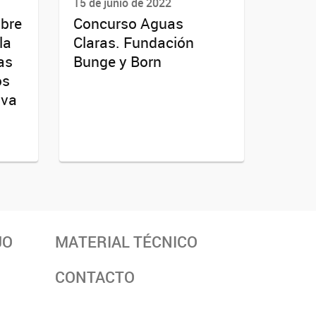
15 de junio de 2022
obre
Concurso Aguas
la
Claras. Fundación
as
Bunge y Born
os
iva
JO
MATERIAL TÉCNICO
CONTACTO