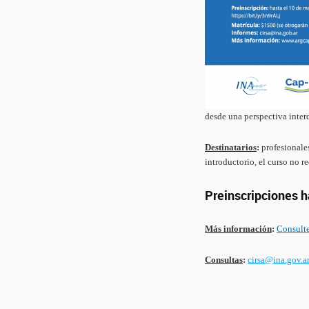
desde una perspectiva interd
Destinatarios
:
profesionales
introductorio, el curso no r
Preinscripciones h
Más información
:
Consult
Consultas
:
cirsa@ina.gov.a